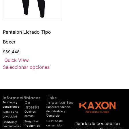
Pantalón Licrado Tipo
Boxer
$
69,448
Quick View
Seleccionar opciones
Información
Enlaces
Links
De
Importantes
Términos y
Interés
condiciones
Superintendencia
de Industria y
Quiénes
Políticas de
Comercio
somos
privacidad
Estatuto del
Preguntas
Cambios y
Tienda de confección
consumidor
frecuentes
devoluciones