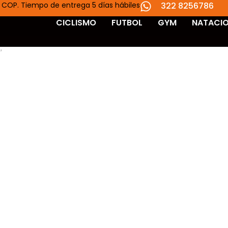
 COP. Tiempo de entrega 5 días hábiles
322 8256786
CICLISMO
FUTBOL
GYM
NATACI
”