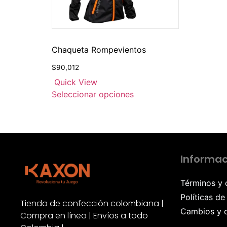
Chaqueta Rompevientos
$
90,012
Quick View
Seleccionar opciones
Informac
Términos y 
Políticas de
Tienda de confección colombiana |
Cambios y 
Compra en línea | Envíos a todo