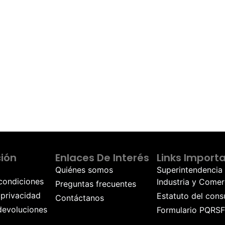
ión
Enlaces De Interés
Links Import
Quiénes somos
Superintendencia
condiciones
Industria y Comer
Preguntas frecuentes
 privacidad
Estatuto del con
Contáctanos
devoluciones
Formulario PQRSF