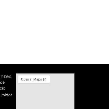
antes
 de
cio
sumidor