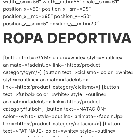
width__sm=»56″ width__md=»55″ scale__sm=»61″
position_x=»50″ position_x__sm=»95″
position_x__md=»95″ position_y=»50″
position_y__sm=»5″ position_y__md=»20″]
ROPA DEPORTIVA
[button text=»GYM» color=»white» style=»outline»
animate=»fadeInUp» link=»https:/product-
category/gym/»] [button text=»ciclismo» color=»white»
style=»outline» animate=»fadeInUp»
link=»https:/product-category/ciclismo/»] [button
text=»futbol» color=»white» style=»outline»
animate=»fadeInUp» link=»https:/product-
category/futbol»] [button text=»NATACIÓN»
color=»white» style=»outline» animate=»fadeInUp»
link=»https:/product-category/natacion/»] [button
text=»PATINAJE» color=»white» style=»outline»