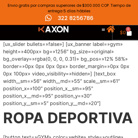
Envio gratis por compras superiores de $300.000 COP. Tiempo de
entrega 5 días hábiles
322 8256786
0
$
0
[ux_slider bullets=»false»] [ux_banner label=»gym»
height=»400px» bg=»1256″ bg_size=»original»
bg_overlay=»rgba(0, 0, 0, 0.31)» bg_pos=»12% 58%»
border=»0px 0px 0px 0px» border_margin=»0px 0px
0px 100px» video_visibility=»hidden»] [text_box
width__sm=»56″ width__md=»55″ scale__sm=»61″
position_x=»100″ position_x__sm=»95″
position_x__md=»95″ position_y=»30″
position_y__sm=»5″ position_y__md=»20″]
ROPA DEPORTIVA
[button text=»GYM» color=»white» style=»outline»