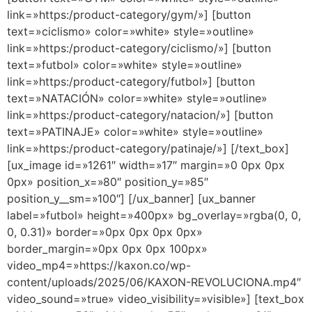
link=»https:/product-category/gym/»] [button
text=»ciclismo» color=»white» style=»outline»
link=»https:/product-category/ciclismo/»] [button
text=»futbol» color=»white» style=»outline»
link=»https:/product-category/futbol»] [button
text=»NATACIÓN» color=»white» style=»outline»
link=»https:/product-category/natacion/»] [button
text=»PATINAJE» color=»white» style=»outline»
link=»https:/product-category/patinaje/»] [/text_box]
[ux_image id=»1261″ width=»17″ margin=»0 0px 0px
0px» position_x=»80″ position_y=»85″
position_y__sm=»100″] [/ux_banner] [ux_banner
label=»futbol» height=»400px» bg_overlay=»rgba(0, 0,
0, 0.31)» border=»0px 0px 0px 0px»
border_margin=»0px 0px 0px 100px»
video_mp4=»https://kaxon.co/wp-
content/uploads/2025/06/KAXON-REVOLUCIONA.mp4″
video_sound=»true» video_visibility=»visible»] [text_box