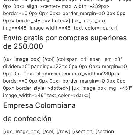
0px 0px» align=»center» max_width=»239px»
border=»0 0px 0px 0px» border_margin=»0 0px 0px
0px» border_style=»dotted»] [ux_image_box
img=»448″ image_width=»46″ text_color=»dark»]
Envío gratis por compras superiores
de 250.000
[/ux_image_box] [/col] [col span=»4″ span__sm=»8″
divider=»0″ padding=»22px 0px 0px 0px» margin=»0
0px 0px 0px» align=»center» max_width=»239px»
border=»0 0px 0px 0px» border_margin=»0 0px 0px
0px» border_style=»dotted»] [ux_image_box img=»451″
image_width=»46″ text_color=»dark»]
Empresa Colombiana
de confección
[/ux_image_box] [/col] [/row] [/section] [section