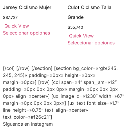
Jersey Ciclismo Mujer
Culot Ciclismo Talla
Grande
$
87,727
Quick View
$
55,740
Seleccionar opciones
Quick View
Seleccionar opciones
[/col] [/row] [/section] [section bg_color=»rgb(245,
245, 245)» padding=»0px» height=»0px»
margin=»0px»] [row] [col span=»4″ span__sm=»12″
padding=»0px 0px 0px 0px» margin=»0px 0px 0px
0px» align=»center»] [ux_image id=»1230″ width=»67″
margin=»0px 0px 0px 0px»] [ux_text font_size=»1.7″
line_height=»0.75″ text_align=»center»
text_color=»#f26c21″]
Síguenos en Instagram