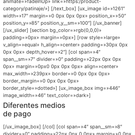
animate=»fadeInUp» link=»https:/product-
category/patinaje/»] [/text_box] [ux_image id=»1261″
width=»17″ margin=»0 0px 0px 0px» position_x=»50″
position_y=»85″ position_y__sm=»100″] [/ux_banner]
[/ux_slider] [section bg_color=»rgb(0,0,0)»
padding=»0px» margin=»0px»] [row style=»large»
v_align=»equal» h_align=»center» padding=»30px 0px
0px 0px» depth_hover=»2″] [col span=»4″
span__sm=»7″ divider=»0″ padding=»22px 0px 0px
0px» margin=»0px0 0px 0px 0px» align=»center»
max_width=»239px» border=»0 0px 0px 0px»
border_margin=»0 0px 0px 0px»
border_style=»dotted»] [ux_image_box img=»446″
image_width=»46″ text_color=»dark»]
Diferentes medios
de pago
[/ux_image_box] [/col] [col span=»4″ span__sm=»8″
divider=»0″ padding=»22px 0px 0 0px» margin=»0 0px