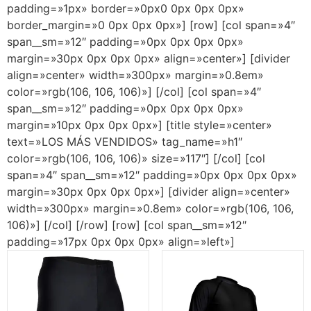
padding=»1px» border=»0px0 0px 0px 0px»
border_margin=»0 0px 0px 0px»] [row] [col span=»4″
span__sm=»12″ padding=»0px 0px 0px 0px»
margin=»30px 0px 0px 0px» align=»center»] [divider
align=»center» width=»300px» margin=»0.8em»
color=»rgb(106, 106, 106)»] [/col] [col span=»4″
span__sm=»12″ padding=»0px 0px 0px 0px»
margin=»10px 0px 0px 0px»] [title style=»center»
text=»LOS MÁS VENDIDOS» tag_name=»h1″
color=»rgb(106, 106, 106)» size=»117″] [/col] [col
span=»4″ span__sm=»12″ padding=»0px 0px 0px 0px»
margin=»30px 0px 0px 0px»] [divider align=»center»
width=»300px» margin=»0.8em» color=»rgb(106, 106,
106)»] [/col] [/row] [row] [col span__sm=»12″
padding=»17px 0px 0px 0px» align=»left»]